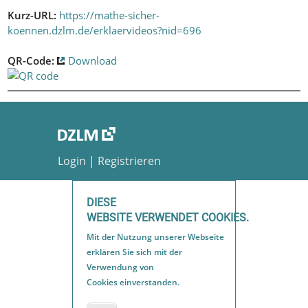
Kurz-URL:
https://mathe-sicher-
koennen.dzlm.de/erklaervideos?nid=696
QR-Code:
Download
Login
|
Registrieren
Datenschutzerklärung
DIESE
Barrierefreiheit
WEBSITE VERWENDET COOKIES.
Impressum
Mit der Nutzung unserer Webseite
Sitemap
erklären Sie sich mit der
Verwendung von
Cookies einverstanden.