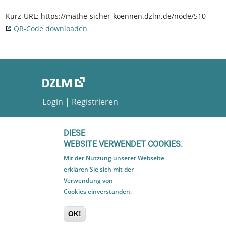
Kurz-URL:
https://mathe-sicher-koennen.dzlm.de/node/510
QR-Code downloaden
Login
|
Registrieren
Datenschutzerklärung
DIESE
Barrierefreiheit
WEBSITE VERWENDET COOKIES.
Impressum
Mit der Nutzung unserer Webseite
Sitemap
erklären Sie sich mit der
Verwendung von
Cookies einverstanden.
OK!